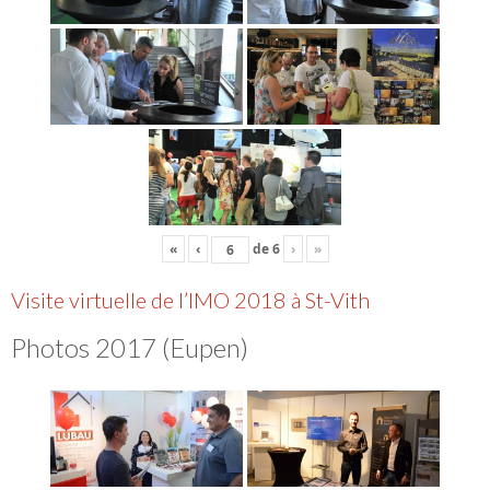
«
‹
de
6
›
»
Visite virtuelle de l’IMO 2018 à St-Vith
Photos 2017 (Eupen)