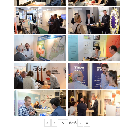
«
‹
de
6
›
»