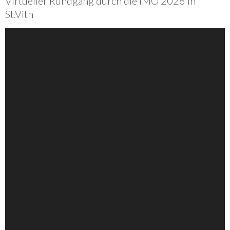
Virtueller Rundgang durch die IMO 2026 in
St.Vith