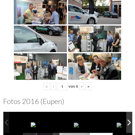
«
‹
von
6
›
»
Fotos 2016 (Eupen)