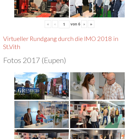
«
‹
von
6
›
»
Virtueller Rundgang durch die IMO 2018 in
St.Vith
Fotos 2017 (Eupen)