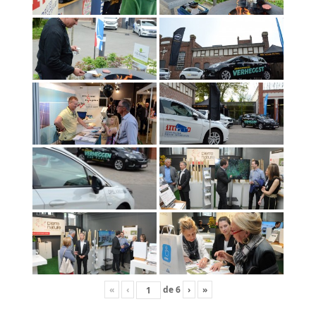
«
‹
de
6
›
»