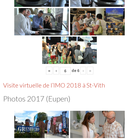
«
‹
de
6
›
»
Visite virtuelle de l’IMO 2018 à St-Vith
Photos 2017 (Eupen)