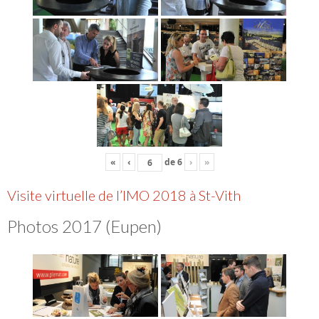
«
‹
de
6
›
»
Visite virtuelle de l’IMO 2018 à St-Vith
Photos 2017 (Eupen)