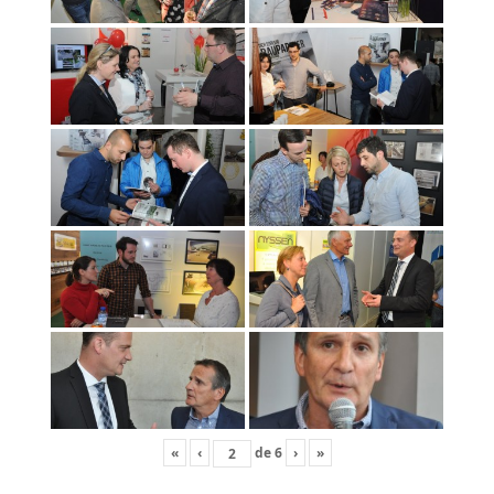
«
‹
de
6
›
»