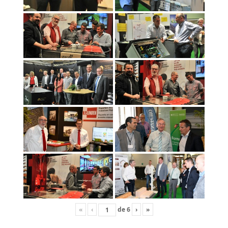
«
‹
de
6
›
»