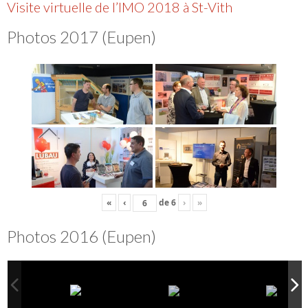
Visite virtuelle de l’IMO 2018 à St-Vith
Photos 2017 (Eupen)
«
‹
de
6
›
»
Photos 2016 (Eupen)