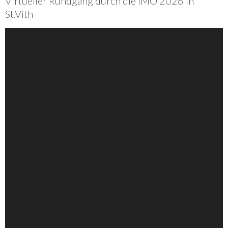
Virtueller Rundgang durch die IMO 2026 in
St.Vith