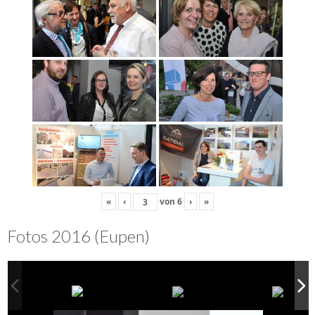
«
‹
von
6
›
»
Fotos 2016 (Eupen)