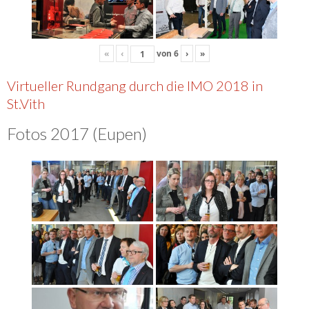
«
‹
von
6
›
»
Virtueller Rundgang durch die IMO 2018 in
St.Vith
Fotos 2017 (Eupen)