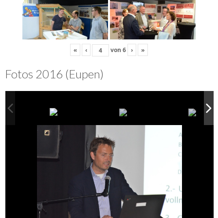
«
‹
von
6
›
»
Fotos 2016 (Eupen)