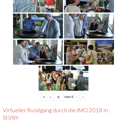
«
‹
von
6
›
»
Virtueller Rundgang durch die IMO 2018 in
St.Vith