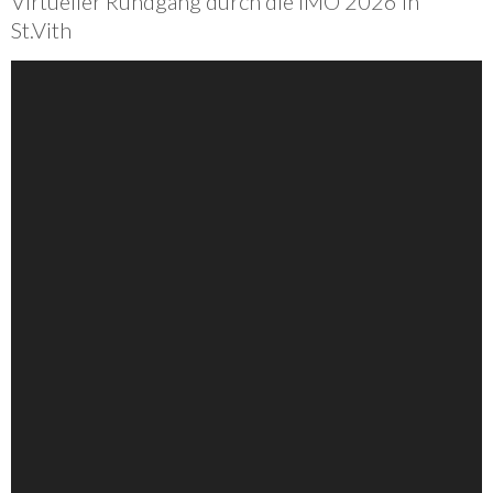
Virtueller Rundgang durch die IMO 2026 in
St.Vith