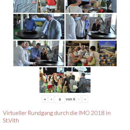
«
‹
von
6
›
»
Virtueller Rundgang durch die IMO 2018 in
St.Vith