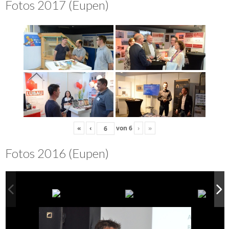
Fotos 2017 (Eupen)
«
‹
von
6
›
»
Fotos 2016 (Eupen)