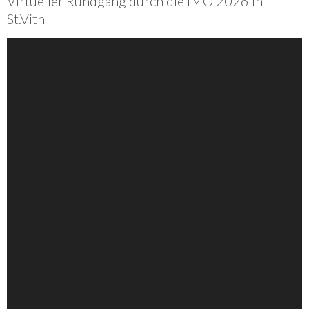
Virtueller Rundgang durch die IMO 2026 in
St.Vith